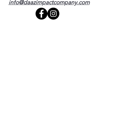
info@daazimpactcompany.com
Contáctenos
Nombre
Teléfono
Correo electrónico
Escribe un mensaje